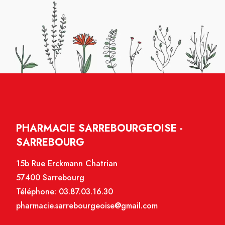
PHARMACIE SARREBOURGEOISE -
SARREBOURG
15b Rue Erckmann Chatrian
57400 Sarrebourg
Téléphone:
03.87.03.16.30
pharmacie.sarrebourgeoise@gmail.com