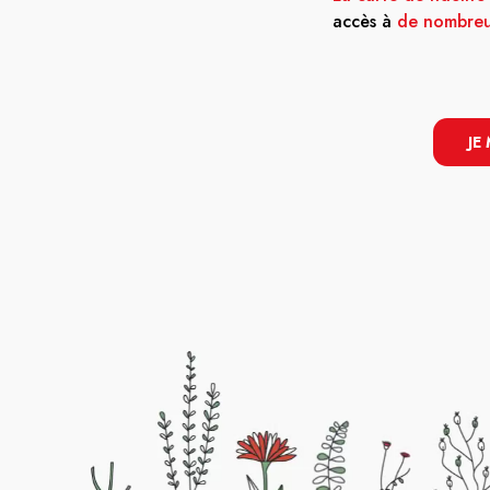
accès à
de nombreu
JE