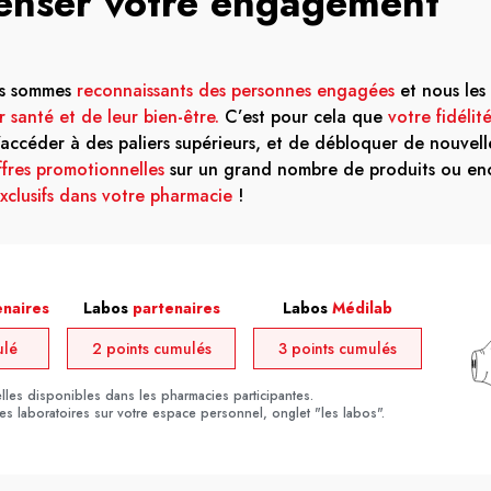
nser votre engagement
us sommes
reconnaissants des personnes engagées
et nous les
 santé et de leur bien-être.
C’est pour cela que
votre fidélit
accéder à des paliers supérieurs, et de débloquer de nouvell
fres promotionnelles
sur un grand nombre de produits ou e
clusifs dans votre pharmacie
!
enaires
Labos
partenaires
Labos
Médilab
ulé
2 points cumulés
3 points cumulés
les disponibles dans les pharmacies participantes.
des laboratoires sur votre espace personnel, onglet "les labos".