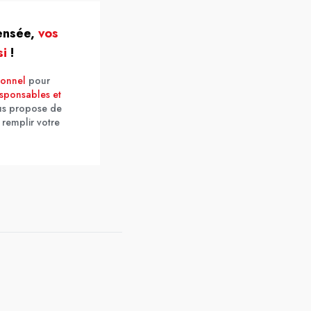
pensée,
vos
si
!
sonnel
pour
esponsables et
us propose de
 remplir votre