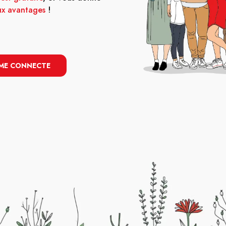
x avantages
!
 ME CONNECTE