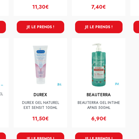
11,30€
7,40€
JE LE PRENDS !
JE LE PRENDS !
EL
DUREX
BEAUTERRA
DUREX GEL NATUREL
BEAUTERRA GEL INTIME
EXT SENSIT 100ML
APAIS 500ML
11,50€
6,90€
JE LE PRENDS !
JE LE PRENDS !