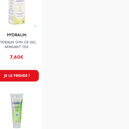
HYDRALIN
YDRALIN GYN CR GEL
APAISANT 15G
7,60€
JE LE PRENDS !