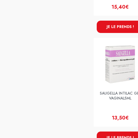
15,40€
JE LE PRENDS !
SAUGELLA INTILAC G
VAGINAL5ML
13,50€
JE LE PRENDS !