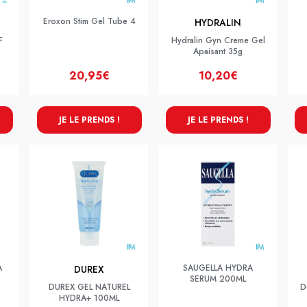
Eroxon Stim Gel Tube 4
HYDRALIN
F
Hydralin Gyn Creme Gel
Apaisant 35g
20,95€
10,20€
JE LE PRENDS !
JE LE PRENDS !
A
SAUGELLA HYDRA
DUREX
SERUM 200ML
DUREX GEL NATUREL
D
HYDRA+ 100ML