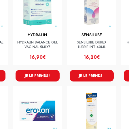
HYDRALIN
SENSILUBE
AL
HYDRALIN BALANCE GEL
SENSILUBE DUREX
H
VAGINAL 5MLX7
LUBRIF INT 40ML
16,90€
16,20€
JE LE PRENDS !
JE LE PRENDS !