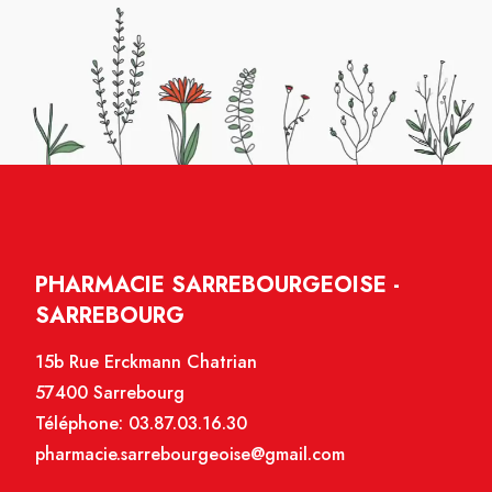
PHARMACIE SARREBOURGEOISE -
SARREBOURG
15b Rue Erckmann Chatrian
57400 Sarrebourg
Téléphone:
03.87.03.16.30
pharmacie.sarrebourgeoise@gmail.com