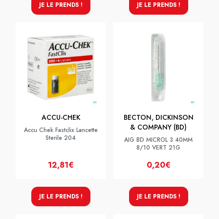
JE LE PRENDS !
JE LE PRENDS !
ACCU-CHEK
BECTON, DICKINSON
& COMPANY (BD)
Accu Chek Fastclix Lancette
Sterile 204
AIG BD MICROL 3 40MM
8/10 VERT 21G
12,81€
0,20€
JE LE PRENDS !
JE LE PRENDS !