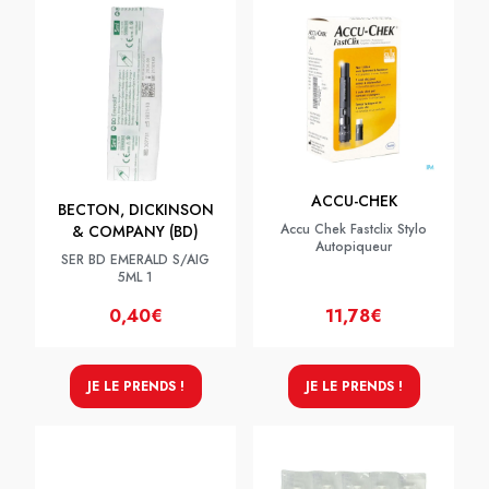
ACCU-CHEK
BECTON, DICKINSON
Accu Chek Fastclix Stylo
& COMPANY (BD)
Autopiqueur
SER BD EMERALD S/AIG
5ML 1
0,40€
11,78€
JE LE PRENDS !
JE LE PRENDS !