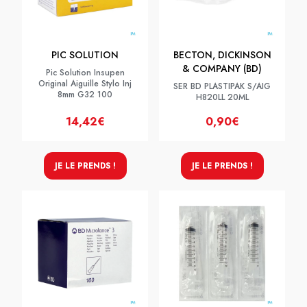
PIC SOLUTION
BECTON, DICKINSON
& COMPANY (BD)
Pic Solution Insupen
Original Aiguille Stylo Inj
SER BD PLASTIPAK S/AIG
8mm G32 100
H820LL 20ML
14,42€
0,90€
JE LE PRENDS !
JE LE PRENDS !