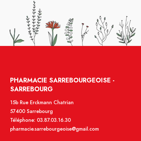
PHARMACIE SARREBOURGEOISE -
SARREBOURG
15b Rue Erckmann Chatrian
57400 Sarrebourg
Téléphone:
03.87.03.16.30
pharmacie.sarrebourgeoise@gmail.com