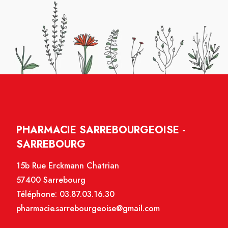
PHARMACIE SARREBOURGEOISE -
SARREBOURG
15b Rue Erckmann Chatrian
57400 Sarrebourg
Téléphone:
03.87.03.16.30
pharmacie.sarrebourgeoise@gmail.com