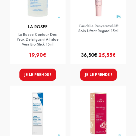
Caudalie Resveratrol-lift
LA ROSEE
Soin Liftant Regard 15ml
La Rosee Contour Des
Yeux Defatiguant A l'aloe
Vera Bio Stick 15ml
19,90€
36,50€
25,55€
JE LE PRENDS !
JE LE PRENDS !