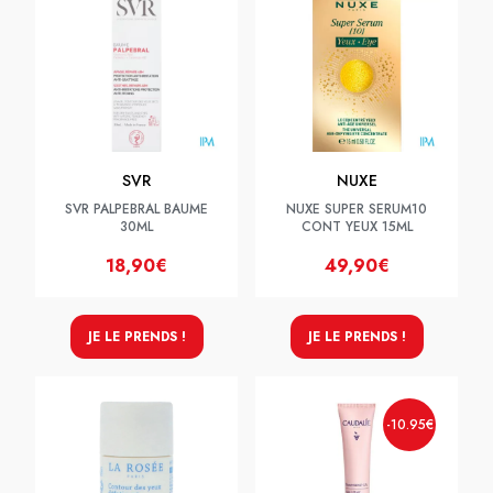
SVR
NUXE
SVR PALPEBRAL BAUME
NUXE SUPER SERUM10
30ML
CONT YEUX 15ML
18,90€
49,90€
JE LE PRENDS !
JE LE PRENDS !
-10.95€