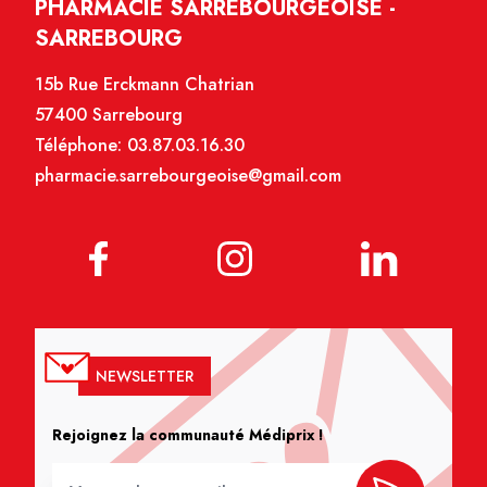
PHARMACIE SARREBOURGEOISE -
SARREBOURG
15b Rue Erckmann Chatrian
57400 Sarrebourg
Téléphone:
03.87.03.16.30
pharmacie.sarrebourgeoise@gmail.com
NEWSLETTER
Rejoignez la communauté Médiprix !