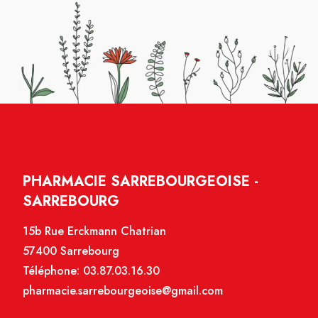
PHARMACIE SARREBOURGEOISE -
SARREBOURG
15b Rue Erckmann Chatrian
57400 Sarrebourg
Téléphone:
03.87.03.16.30
pharmacie.sarrebourgeoise@gmail.com