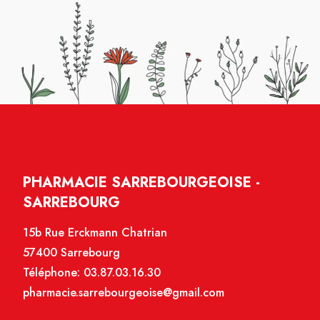
PHARMACIE SARREBOURGEOISE -
SARREBOURG
15b Rue Erckmann Chatrian
57400 Sarrebourg
Téléphone:
03.87.03.16.30
pharmacie.sarrebourgeoise@gmail.com