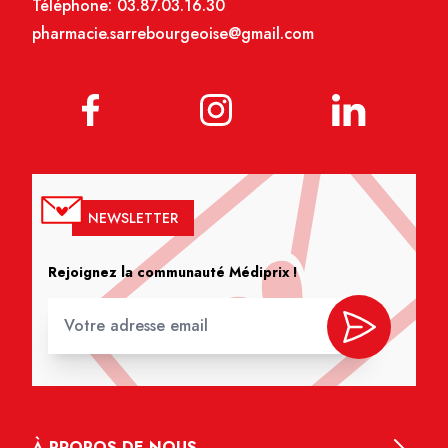
Téléphone:
03.87.03.16.30
pharmacie.sarrebourgeoise@gmail.com
NEWSLETTER
Rejoignez la communauté Médiprix !
À PROPOS DE NOUS