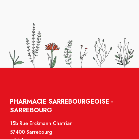
PHARMACIE SARREBOURGEOISE -
SARREBOURG
15b Rue Erckmann Chatrian
57400 Sarrebourg