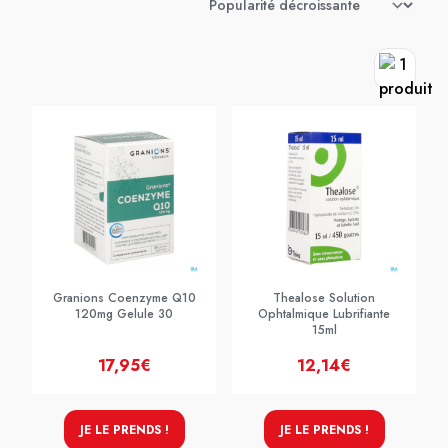
Granions Coenzyme Q10
Thealose Solution
120mg Gelule 30
Ophtalmique Lubrifiante
15ml
17,95€
12,14€
JE LE PRENDS !
JE LE PRENDS !