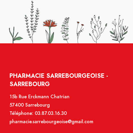
PHARMACIE SARREBOURGEOISE -
SARREBOURG
15b Rue Erckmann Chatrian
57400 Sarrebourg
Téléphone:
03.87.03.16.30
pharmacie.sarrebourgeoise@gmail.com