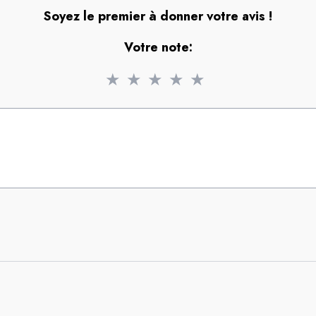
Soyez le premier à donner votre avis !
Votre note:
★
★
★
★
★