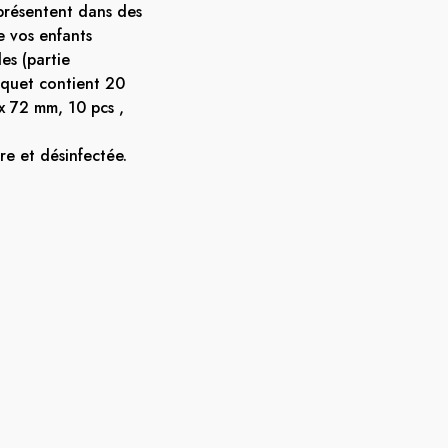
présentent dans des
e vos enfants
es (partie
aquet contient 20
x 72 mm, 10 pcs ,
re et désinfectée.