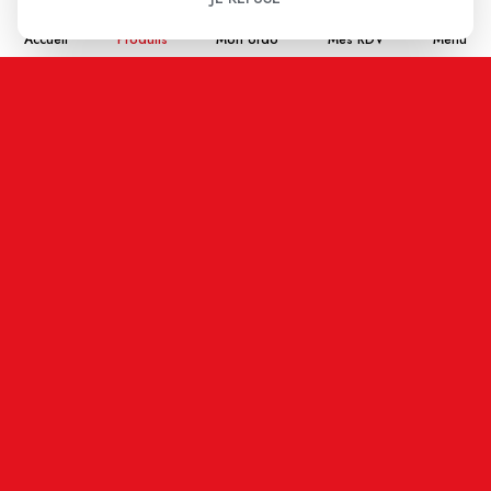
Accueil
Produits
Mon ordo
Mes RDV
Menu
Nom
Email
En cochant cette case j'accepte que les
informations saisies soient enregistrées, et affichées
sur ce site internet (votre email restera confidentiel).
ENVOYER