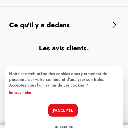
Ce qu'il y a dedans
Les avis clients
.
Aucun avis pour le moment.
Notre site web utilise des cookies nous permettant de
personnaliser votre contenu et d'analyser son trafic.
Soyez le premier à donner votre avis !
Acceptez-vous l'utilisation de ces cookies ?
En savoir plus
Votre note:
★
★
★
★
★
J'ACCEPTE
Votre avis
JE REFUSE