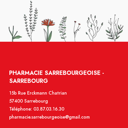
PHARMACIE SARREBOURGEOISE -
SARREBOURG
15b Rue Erckmann Chatrian
57400 Sarrebourg
Téléphone:
03.87.03.16.30
pharmacie.sarrebourgeoise@gmail.com