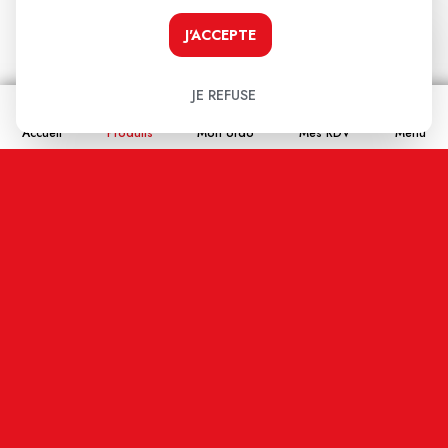
J'ACCEPTE
ERBORIAN
JE REFUSE
es
Erborian Super Bb Concealer Spf25 Soin Anticernes
Clair 10ml
Accueil
Produits
Mon ordo
Mes RDV
Menu
29,90€
JE LE PRENDS !
Les avis clients
.
Aucun avis pour le moment.
Soyez le premier à donner votre avis !