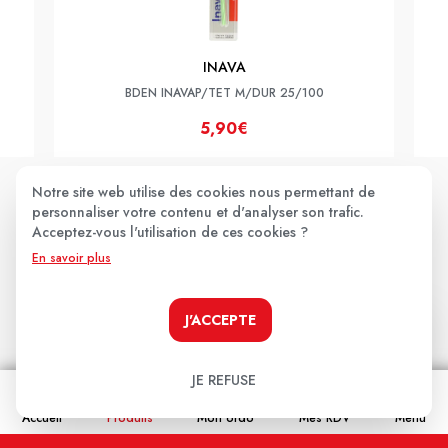
INAVA
BDEN INAVAP/TET M/DUR 25/100
5,90€
Notre site web utilise des cookies nous permettant de
JE LE PRENDS !
personnaliser votre contenu et d'analyser son trafic.
Acceptez-vous l'utilisation de ces cookies ?
En savoir plus
Les avis clients
.
J'ACCEPTE
Aucun avis pour le moment.
JE REFUSE
Soyez le premier à donner votre avis !
Accueil
Produits
Mon ordo
Mes RDV
Menu