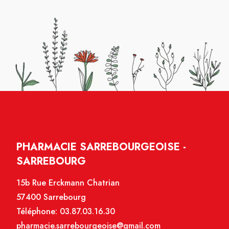
PHARMACIE SARREBOURGEOISE -
SARREBOURG
15b Rue Erckmann Chatrian
57400 Sarrebourg
Téléphone:
03.87.03.16.30
pharmacie.sarrebourgeoise@gmail.com