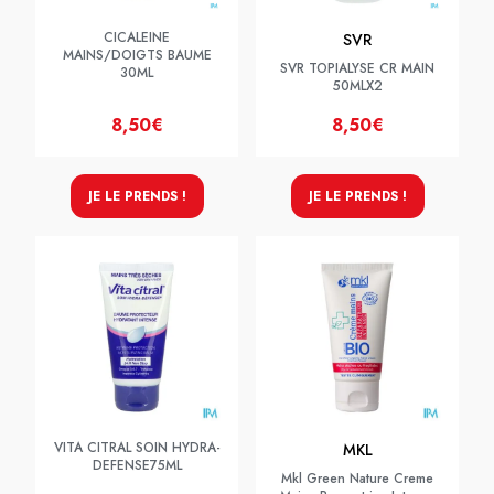
CICALEINE
SVR
MAINS/DOIGTS BAUME
SVR TOPIALYSE CR MAIN
30ML
50MLX2
8,50€
8,50€
JE LE PRENDS !
JE LE PRENDS !
VITA CITRAL SOIN HYDRA-
MKL
DEFENSE75ML
Mkl Green Nature Creme