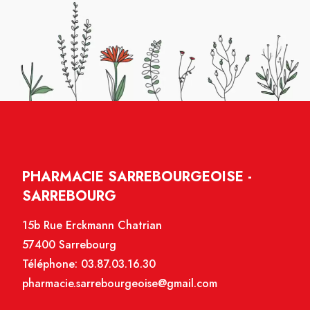
PHARMACIE SARREBOURGEOISE -
SARREBOURG
15b Rue Erckmann Chatrian
57400 Sarrebourg
Téléphone:
03.87.03.16.30
pharmacie.sarrebourgeoise@gmail.com